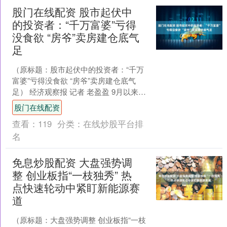
股门在线配资 股市起伏中
的投资者：“千万富婆”亏得
没食欲 “房爷”卖房建仓底气
足
（原标题：股市起伏中的投资者：“千万
富婆”亏得没食欲 “房爷”卖房建仓底气
足） 经济观察报 记者 老盈盈 9月以来短
短几个工作日，走势强劲的A股突然接连
股门在线配资
下跌，林....
查看：
119
分类：
在线炒股平台排
名
免息炒股配资 大盘强势调
整 创业板指“一枝独秀” 热
点快速轮动中紧盯新能源赛
道
（原标题：大盘强势调整 创业板指“一枝