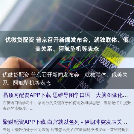
优微贷配资 普京召开新闻发布会，就独联体、俄美关
系、阿航坠机等表态
晶顶网配资APP下载 思维导图学口语：大脑图像化训练法_分支_词汇_学习者
在英语口语学习中，拿高分的关键在于如何高效组织思想、激活记忆并提升
表达的流畅度。....
聚财配资APP下载 白宫就以色列 - 伊朗冲突发表关键表态
专题：指数仍处于区间震荡 后市怎么走 白宫新闻秘书卡罗琳・莱维特周四