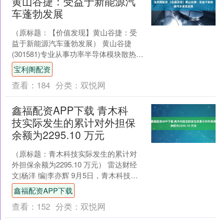
黄山谷捷：受益于新能源汽
车蓬勃发展
（原标题：【价值发现】黄山谷捷：受
益于新能源汽车蓬勃发展） 黄山谷捷
(301581)专业从事功率半导体模块散热基
板的研发、生产和销售，主导产品为铜
宝利阁配资
针式散热基板，....
查看：
184
分类：
双悦网
鑫福配资APP下载 青木科
技实际发生的累计对外担保
余额为2295.10 万元
（原标题：青木科技实际发生的累计对
外担保余额为2295.10 万元） 雷达财经
文|杨洋 编|李亦辉 9月5日，青木科技
(301110)公告，公司为控股子公司广....
鑫福配资APP下载
查看：
152
分类：
双悦网