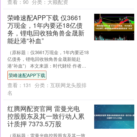
查看：
90
分类：
大额配资
荣峰速配APP下载 仅3661
万现金，1年内要还18亿债
务，锂电回收独角兽金晟新
能赴港“补血”
（原标题：仅3661万现金，1年内要还18
亿债务，锂电回收独角兽金晟新能赴
港“补血”） 本文来源：时代财经 作者：
周立 时隔8月，再度冲击港交所！ 9月3
荣峰速配APP下载
日，全....
查看：
131
分类：
互联网龙头股排
名
红腾网配资官网 雷曼光电
控股股东及其一致行动人累
计质押 7373.5万股
（原标题：雷曼光电控股股东及其一致