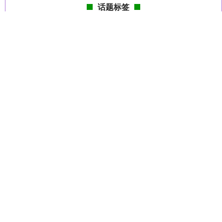
话题标签
背后
中国
江苏省
国际
如何
amp
quot
之际
为什么
直径
发布
天诚配资
全部话题标签