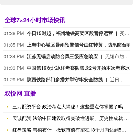
全球7×24小时市场快讯
01:38 PM
今日15时起，福州地铁高架区段暂停运营
受台风“白海豚”影响，为保障乘客出行安全，经综合研判，自8月9日15时起，福州地铁6号线和滨海快线高架站及高架区段停运，恢复正常运营时间另行通知。
01:35 PM
上海中心城区暴雨预警信
01:34 PM
江苏无锡启动防台风三级应急响应
无锡市防汛抗旱指挥部8月9日发布关于提升全市防台风应急响应至三级的紧急通知：市防汛抗旱指挥部于8月9日12时提升全市防台风应急响应至三级，启动以下重点防台措施。1.户外在建工地停工，港口码头停止作业。2.内河航道（长江无锡段除外）停航，关停渡口，船舶回港停靠。3.关停旅游景区室外高风险游乐项目，关闭沿湖和山区景区。4.封控沿江沿湖水库大堤、堤顶公路以及各类临水步道、栈道等设施，沿湖公路实施交通管制。5.地铁高架及地面区段限速运行或停运，停止山区等风险区域公交线路，对沿山体公路进行交通管制。6.停止组织露天集体活动和各类大型活动，停止学校和培训机构暂停户外教学活动。7.撤离地质灾害点、危旧房屋、未有效加固的临时活动板房的人员。8.地下空间、下穿立交、隧道一旦进水，立即关停。应急响应期间，请各有关单位和广大市民密切关注天气，加强防范。1.台风影响期间，尽量不要外出。2.远离地下空间，一旦发现进水迹象请不要进入。3.远离山体和水体周边，防止山洪、山体滑坡、泥石流和临水设施故障造成人员财产损失。4.远离电力设施，防止触电。5.远离高大树木、广告牌、路灯、电线杆、危旧房屋、施工围挡等区域。6.检查加固室外门窗、空调机、屋顶设施等，清除户外阳台杂物，防止高空坠物伤人。7.出行注意避开桥涵、下立交、隧道、低洼积水区域，车辆熄火时立即到安全区域避险，不要涉水通行。8.拒绝户外聚餐活动，不进入有风险的老旧房屋和设施。
01:33 PM
中国第16次北冰洋考察队雪龙2号开
01:29 PM
陕西铁路部门多措并举守牢安全防线
近日，陕西多地出现强降雨天气，给铁路运输安全带来严峻挑战。中国铁路西安局集团有限公司（以下简称“西安铁路局”）织密人防、物防、技防立体防护网，进一步压实安全责任，强化安全隐患排查整治，加强科技运用，以多项硬核举措守牢铁路运输安全防线。
双悦网 直播
三万配资平台 政治考点大揭秘！这些重点你掌握了吗？_理论_道
天诚配资 法治中国建设取得突破性进展、历史性成就 我国是世界
红盘策略 韦德布什：微软市值有望在18个月内达到5万亿美元