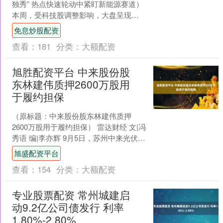
独秀” 热点快速轮动中紧盯新能源赛道）
本周，受科技股调整影响，大盘呈现冲
高回落的走势;上证综指下跌1.18%，深
免息炒股配资
证成指下....
查看：
181
分类：
大额配资
旭胜配资平台 中来股份股
东林建伟质押2600万股用
于履约担保
（原标题：中来股份股东林建伟质押
2600万股用于履约担保） 雷达财经 文|冯
秀语 编|李亦辉 9月5日，苏州中来光伏新
材股份有限公司（证券简称：中来股
旭盛配资平台
份，证券代....
查看：
154
分类：
大额配资
专业股票配资 常州城建启
动9.2亿公司债发行 利率
1.80%-2.80%